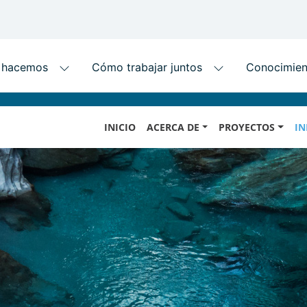
Skip
MAIN
to
INICIO
ACERCA DE
PROYECTOS
IN
NAVIGATION
main
content