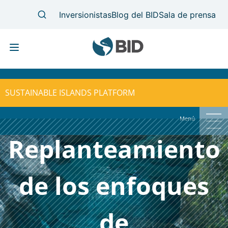
Skip
MAIN
to
NAVIGATION
SUSTAINABLE ISLANDS PLATFORM
main
content
Menú
Replanteamiento
de los enfoques
de