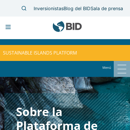
Skip
MAIN
to
NAVIGATION
SUSTAINABLE ISLANDS PLATFORM
main
content
Menú
Sobre la
Plataforma de