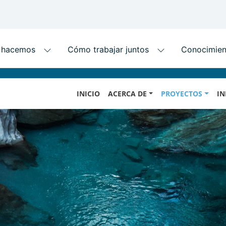
Skip
MAIN
to
INICIO
ACERCA DE
PROYECTOS
IN
NAVIGATION
main
content