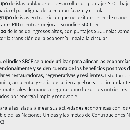
rupo
de islas pobladas en desarrollo con puntajes SBCE bajo
hacia el paradigma de la economía azul y circular;
grupo
de islas en transición que necesitan crecer de manera
ar el PIB mientras mejoran su índice SBCE); y
upo
de islas de ingresos altos, con puntajes SBCE relativame
r la transición de la economía lineal a la circular.
, el índice SBCE se puede utilizar para alinear las economía
encionalmente y se den cuenta de los beneficios positivos 
res restauradoras, regenerativas y resilientes.
Esto tambi
ca, ambiental y social de la tierra y el océano circundante.
os materiales de manera segura como lo son los nutrientes 
ados por energía limpia y renovable.
rá a las islas a alinear sus actividades económicas con los
ible de las Naciones Unidas
y las metas de
Contribuciones 
C)
.