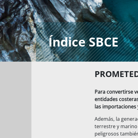
Índice SBCE
PROMETE
Para convertirse v
entidades costera
las importaciones 
Además, la generac
terrestre y marino
peligrosos también