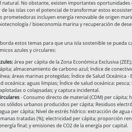
tal natural. No obstante, existen importantes oportunidades
 de las islas con el potencial de transformar estos ecosiste
 prometedoras incluyen energía renovable de origen marin
biotecnología / bioeconomía marina y recuperación de dese
aborda estos temas para que una isla sostenible se pueda c
icos azules y circulares:
zules:
área per cápita de la Zona Económica Exclusiva (ZEE);
cápita; almacenamiento de carbono azul; índice de conectiv
ínea; áreas marinas protegidas; Índice de Salud Oceánica - 
ud oceánica: aguas limpias; Índice de salud oceánica: pesca
plotadas o colapsadas; y captura incidental.
irculares
- Consumo directo de material (CDM) per cápita; h
uos sólidos urbanos producidos per cápita; Residuos electr
ua per cápita; Nivel de estrés hídrico: extracción de agua 
manas tratadas (%); electricidad per cápita; proporción ren
ergía final; y emisiones de CO2 de la energía por capital.