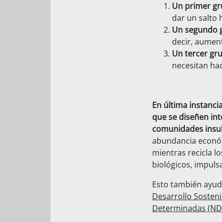
Un primer g
dar un salto 
Un segundo 
decir, aument
Un tercer gr
necesitan hace
En última instancia
que se diseñen int
comunidades insula
abundancia económi
mientras recicla l
biológicos, impuls
Esto también ayuda
Desarrollo Sosten
Determinadas (ND