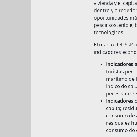
vivienda y el capi
dentro y alrededor
oportunidades más
pesca sostenible, 
tecnológicos.
El marco del ISsP 
indicadores económ
Indicadores a
turistas per 
marítimo de l
Índice de sal
peces sobreex
Indicadores c
cápita; resid
consumo de ag
residuales hu
consumo de en