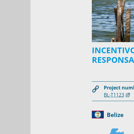
INCENTIV
RESPONSA
Project num
BL-T1123
Belize