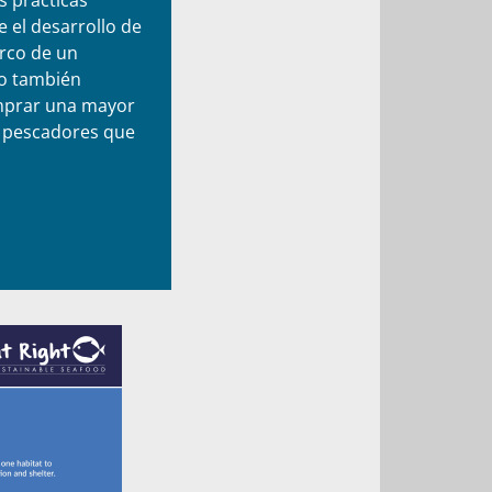
e el desarrollo de
rco de un
to también
mprar una mayor
s pescadores que