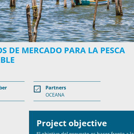
OS DE MERCADO PARA LA PESCA
BLE
ber
Partners
OCEANA
Project objective
El objetivo del proyecto es hacer frente a l