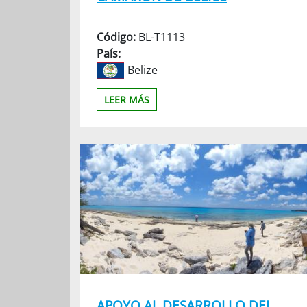
Código:
BL-T1113
País:
Belize
LEER MÁS
APOYO AL DESARROLLO DEL