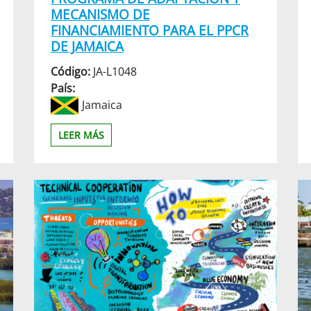
MECANISMO DE
FINANCIAMIENTO PARA EL PPCR
DE JAMAICA
Código:
JA-L1048
País:
Jamaica
LEER MÁS