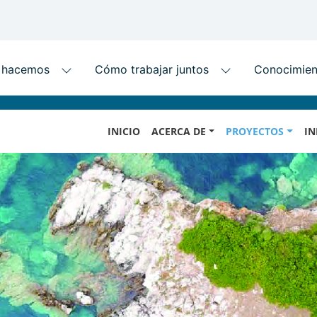
Skip
MAIN
to
INICIO
ACERCA DE
PROYECTOS
IN
NAVIGATION
main
content