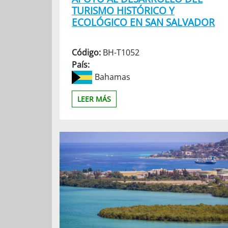
TURISMO HISTÓRICO Y
ECOLÓGICO EN SAN SALVADOR
Código:
BH-T1052
País:
Bahamas
LEER MÁS