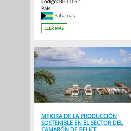
Código:
BH-L1052
País:
Bahamas
LEER MÁS
MEJORA DE LA PRODUCCIÓN
SOSTENIBLE EN EL SECTOR DEL
CAMARÓN DE BELICE