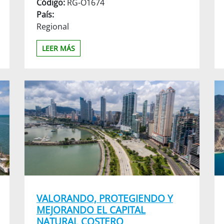
Código:
RG-O1674
País:
Regional
LEER MÁS
VALORANDO, PROTEGIENDO Y
MEJORANDO EL CAPITAL
NATURAL COSTERO