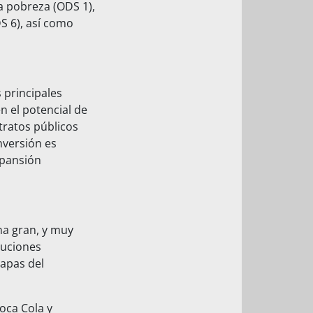
a pobreza (ODS 1),
S 6), así como
 principales
n el potencial de
tratos públicos
inversión es
xpansión
na gran, y muy
luciones
tapas del
oca Cola y