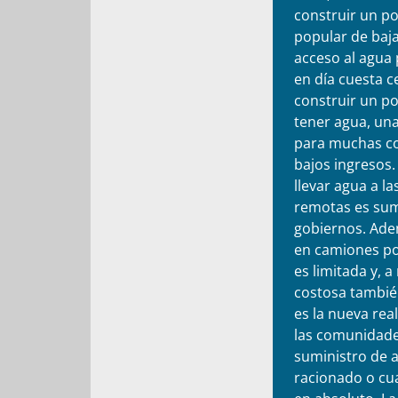
construir un p
popular de baj
acceso al agua 
en día cuesta 
construir un p
tener agua, una
para muchas c
bajos ingresos.
llevar agua a l
remotas es sum
gobiernos. Ade
en camiones por
es limitada y,
costosa también
es la nueva rea
las comunidade
suministro de 
racionado o cu