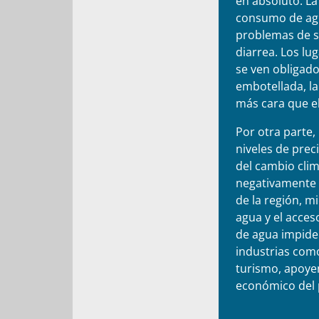
en absoluto. La
consumo de ag
problemas de s
diarrea. Los lu
se ven obligad
embotellada, la
más cara que el
Por otra parte,
niveles de preci
del cambio clim
negativamente 
de la región, m
agua y el acces
de agua impide
industrias como 
turismo, apoyen
económico del 