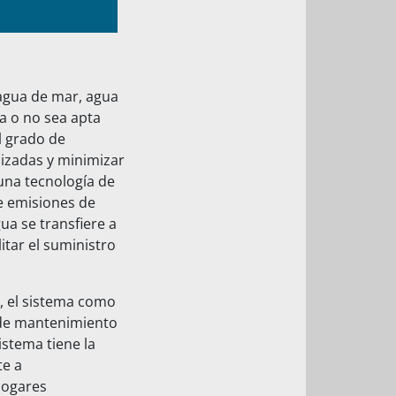
 agua de mar, agua
a o no sea apta
l grado de
lizadas y minimizar
 una tecnología de
de emisiones de
ua se transfiere a
itar el suministro
, el sistema como
 de mantenimiento
istema tiene la
te a
hogares