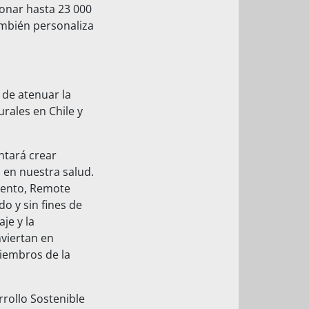
onar hasta 23 000
ambién personaliza
 de atenuar la
rales en Chile y
ntará crear
s en nuestra salud.
miento, Remote
o y sin fines de
je y la
nviertan en
miembros de la
rollo Sostenible