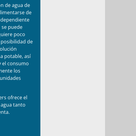
ón de agua de
alimentarse de
independiente
a se puede
quiere poco
 posibilidad de
olución
a potable, así
 y el consumo
mente los
munidades
rs ofrece el
 agua tanto
enta.