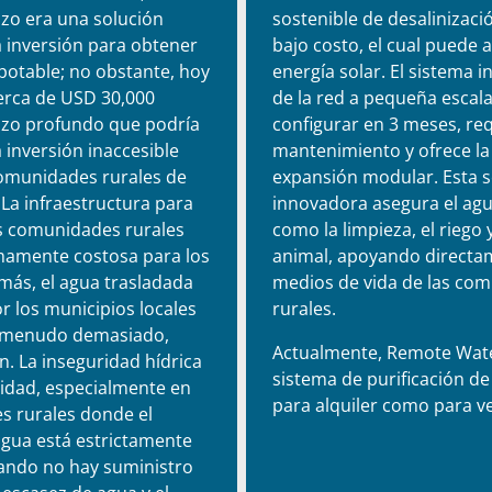
ozo era una solución
sostenible de desalinizaci
a inversión para obtener
bajo costo, el cual puede 
potable; no obstante, hoy
energía solar. El sistema 
cerca de USD 30,000
de la red a pequeña escal
ozo profundo que podría
configurar en 3 meses, re
 inversión inaccesible
mantenimiento y ofrece la
omunidades rurales de
expansión modular. Esta s
 La infraestructura para
innovadora asegura el agu
as comunidades rurales
como la limpieza, el riego
amente costosa para los
animal, apoyando directa
más, el agua trasladada
medios de vida de las co
 los municipios locales
rurales.
 a menudo demasiado,
Actualmente, Remote Wate
. La inseguridad hídrica
sistema de purificación de
lidad, especialmente en
para alquiler como para v
s rurales donde el
agua está estrictamente
ando no hay suministro