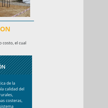
ION
 costo, el cual
ÓN
ica de la
la calidad del
urales,
nas costeras,
sistema